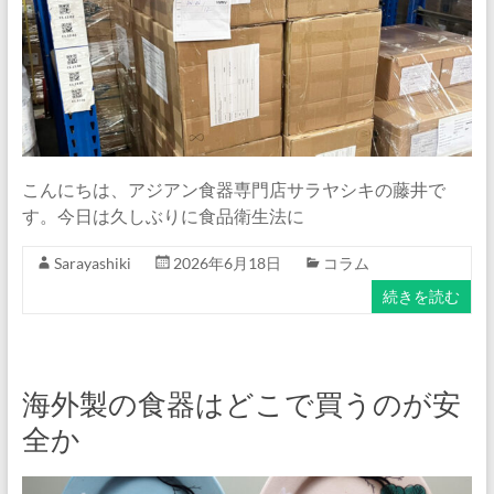
ナ
ム
食
器・
タ
イ
食
こんにちは、アジアン食器専門店サラヤシキの藤井で
器・
す。今日は久しぶりに食品衛生法に
ア
ジ
Sarayashiki
2026年6月18日
コラム
ア
続きを読む
ン
食
器
の
海外製の食器はどこで買うのが安
通
全か
販
サ