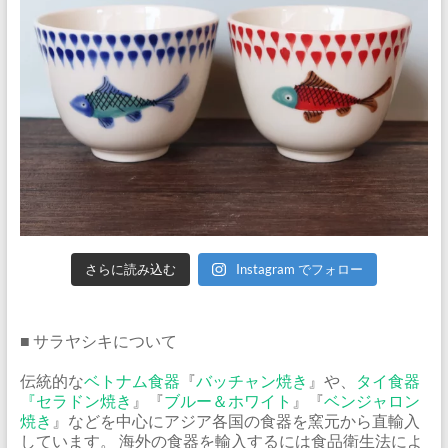
さらに読み込む
Instagram でフォロー
■ サラヤシキについて
伝統的な
ベトナム食器
『
バッチャン焼き
』や、
タイ食器
『
セラドン焼き
』『
ブルー＆ホワイト
』『
ベンジャロン
焼き
』などを中心にアジア各国の食器を窯元から直輸入
しています。 海外の食器を輸入するには食品衛生法によ