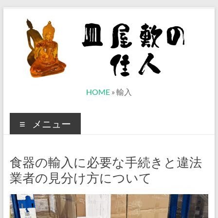
コ
ン
テ
ン
ツ
へ
ス
キ
ッ
皿
HOME
»
輸入
プ
屋
メニュー
敷
の
食器の輸入に必要な手続きと違法
住
業者の見分け方について
人
ベ
ト