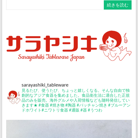
続きを読む
sarayashiki_tableware
見るたび、使うたび、ちょっと嬉しくなる。そんな自由で独
創的なアジア食器を集めました。食品衛生法に適合した正規
品のみを販売。海外グルメや入荷情報なども随時発信してい
きます★
#食器 #焼き物 #陶器 #バッチャン焼き #ブルーアン
ドホワイト#ニワトリ食器 #通販 #器 #うつわ