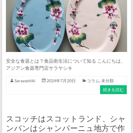
イ
ト
『サ
ラ
ヤ
シ
キ』
公
式
安全な食器とは？食品衛生法について知る こんにちは、
ブ
アジアン食器専門店サラヤシキ
ロ
グ
Sarayashiki
2024年7月20日
コラム
,
未分類
続きを読む
スコッチはスコットランド、シャ
ンパンはシャンパーニュ地方で作