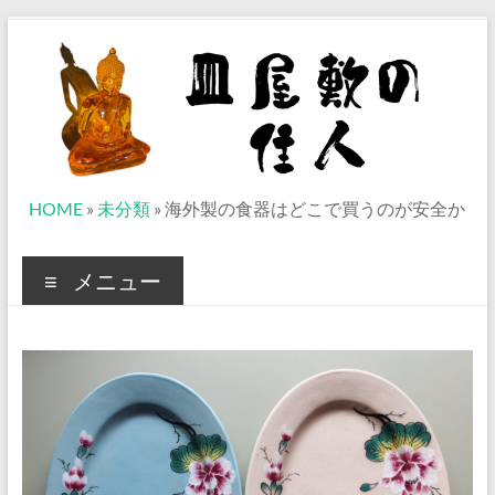
コ
ン
テ
ン
ツ
へ
ス
キ
ッ
皿
HOME
»
未分類
»
海外製の食器はどこで買うのが安全か
プ
屋
メニュー
敷
の
住
人
ベ
ト