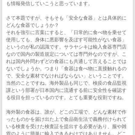
イ
も情報発信していこうと思っています。
ト
『サ
さて本題ですが、そもそも「安全な食器」とは具体的に
ラ
どんな食器でしょうか？
ヤ
それを強引に言葉にすると、「日常的に食べ物を乗せて
シ
使用しても、身体に悪影響を及ぼす可能性がない食器」
キ』
というのが私の認識です。サラヤシキは輸入食器専門店
公
なので国内の製造規定については専門外なのですが、こ
式
れは国内外問わずどの食器にも共通して言えることでは
ブ
ないでしょうか。つまり「食器は食べ物に直接触れるの
ロ
で、安全な素材でなければならない」ということです。
グ
当然のことですね。海外製品も同じで、検疫の食品監視
課という部署が日本国内に流通する前に安全性を確認す
る役目を担っているのです。とても重要な役割ですね。
海外製の食器は、誰が、どこの工場で、どんな素材で作
ったものかを届け出た上で食品衛生法で義務付けられて
いる検査を受けた検査証を提出する必要があり、服や雑
貨のように簡単に輸入できるわけではありません。どこ