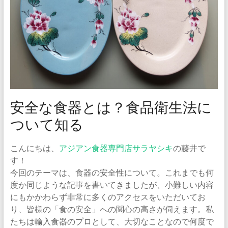
ナ
ム
食
器・
タ
イ
食
器・
安全な食器とは？食品衛生法に
ア
ついて知る
ジ
ア
ン
こんにちは、
アジアン食器専門店サラヤシキ
の藤井で
食
す！
器
今回のテーマは、食器の安全性について。これまでも何
の
度か同じような記事を書いてきましたが、小難しい内容
通
にもかかわらず非常に多くのアクセスをいただいてお
販
り、皆様の「食の安全」への関心の高さが伺えます。私
サ
たちは輸入食器のプロとして、大切なことなので何度で