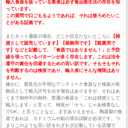
輸入食器を扱っている業者は必ず食品衛生法の存在を知
っています。
この質問で口ごもるようであれば、それは後ろめたいこ
とがある証拠です。
またネット通販の場合、どこか目立たないところに
【雑
貨として販売しています】【装飾用です】【観賞用で
す】などと記載して、「食器ではありません！」と予防
線を張っているパターンが多く存在します。これは法令
遵守の責任を回避するための言い訳です。そもそもそれ
を判断するのは検疫であり、輸入者にそんな権限はあり
ません。
確かに、製造元が不明なアンティーク食器など検疫が装
飾品として輸入許可を出す場合はありますが、それはあ
くまで例外中の例外。普通の食器を「これは雑貨として
輸入します」と言って、検疫が「そう。じゃあ検査なし
でOK」と言うことなど、まずありえません。陶器製の食
器であれば、カドミウムや鉛の溶出試験が必須です。つ
まりこのような言い訳をわざわざ記載している店舗で