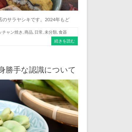
のサラヤシキです。2024年もど
ッチャン焼き
,
商品
,
日常
,
未分類
,
食器
続きを読む
身勝手な認識について