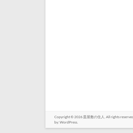
Copyright © 2026
皿屋敷の住人
. All rights rese
by:
WordPress
.