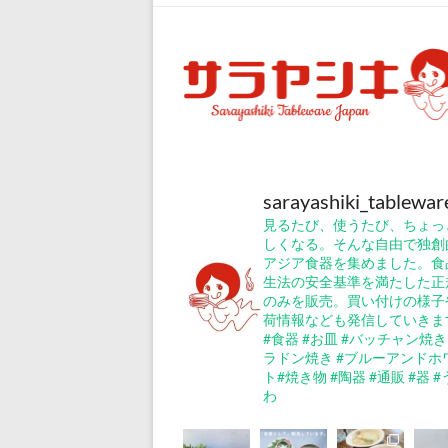
イ
食
器・
ア
ジ
ア
ン
食
sarayashiki_tablewar
器
見るたび、使うたび、ちょっ
の
しくなる。そんな自由で独創
通
アジア食器を集めました。食
生法の安全基準を満たした正
販
のみを販売。買い付けの様子
サ
荷情報なども発信していきま
イ
#食器 #お皿 #バッチャン焼き
ト
ラドン焼き #ブルーアンドホ
ト#焼き物 #陶器 #通販 #器 
『サ
わ
ラ
ヤ