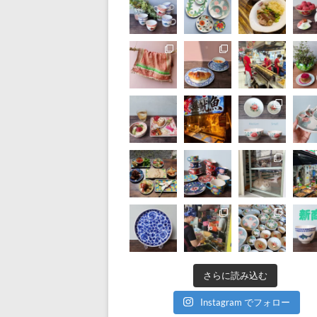
シ
キ』
公
式
ブ
ロ
グ
さらに読み込む
Instagram でフォロー