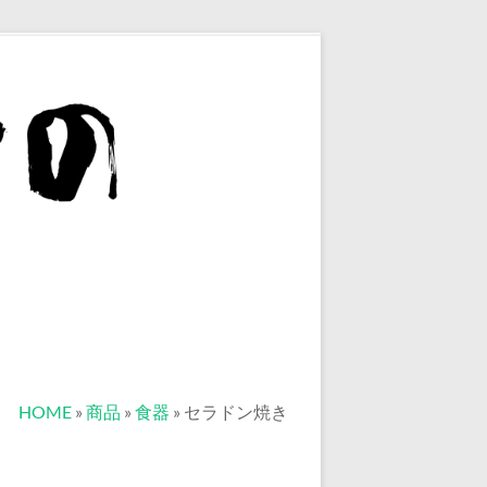
HOME
»
商品
»
食器
»
セラドン焼き