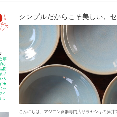
シンプルだからこそ美しい。セ
e
と嬉
的な
品衛
規品
や入
す★
 #セ
ワイ
#うつ
こんにちは、アジアン食器専門店サラヤシキの藤井