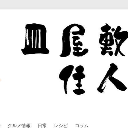
録
グルメ情報
日常
レシピ
コラム