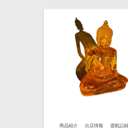
コ
ン
皿
テ
ン
屋
ツ
へ
敷
ス
の
キ
ッ
住
プ
人
ベ
ト
ナ
ム
食
器・
商品紹介
出店情報
渡航記
タ