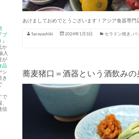
あけましておめでとうございます！アジア食器専門店
焼
Sarayashiki
2024年1月3日
セラドン焼き
,
バ
『
ブ
き
』
元か
輸入
査が
食品
蕎麦猪口＝酒器という酒飲みの
ヤシ
続き
で
イで
報、
発信