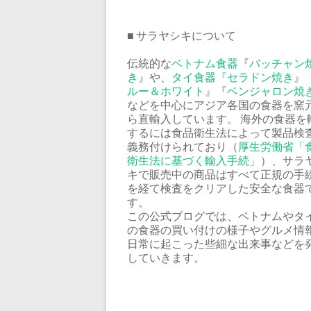
■ サラヤシキについて
伝統的な
ベトナム食器
『
バッチャン
き
』や、
タイ食器『
セラドン焼き
』
ルー＆ホワイト
』『
ベンジャロン焼
などを中心にアジア各国の食器を窯
ら直輸入しています。 海外の食器を
するには食品衛生法によって製品検
義務付けられており（
厚生労働省「
衛生法に基づく輸入手続」
）、サラ
キで販売中の商品はすべて正規の手
を経て検査をクリアした安全な食器
す。
この公式ブログでは、ベトナムやタ
の食器の買い付けの様子やグルメ情
日常に起こった些細な出来事などを
していきます。