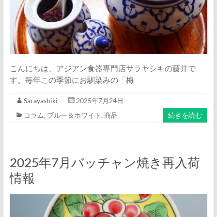
イ
ト
『サ
ラ
ヤ
シ
こんにちは、アジアン食器専門店サラヤシキの藤井で
キ』
す。毎年この季節にお馴染みの「梅
公
式
Sarayashiki
2025年7月24日
ブ
コラム
,
ブルー＆ホワイト
,
商品
続きを読む
ロ
グ
2025年7月バッチャン焼き再入荷
情報