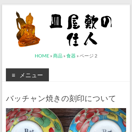
コ
ン
テ
ン
ツ
へ
ス
キ
ッ
皿
HOME
»
商品
»
食器
»
ページ 2
プ
屋
メニュー
敷
の
バッチャン焼きの刻印について
住
人
ベ
ト