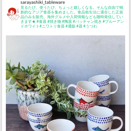
sarayashiki_tableware
見るたび、使うたび、ちょっと嬉しくなる。そんな自由で独
創的なアジア食器を集めました。食品衛生法に適合した正規
品のみを販売。海外グルメや入荷情報なども随時発信してい
きます★
#食器 #焼き物 #陶器 #バッチャン焼き #ブルーアン
ドホワイト#ニワトリ食器 #通販 #器 #うつわ