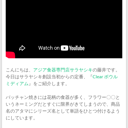
ナ
ム
食
器・
タ
イ
食
器・
ア
ジ
こんにちは、
アジア食器専門店サラヤシキ
の藤井です。
ア
今日はサラヤシキ創設当初からの定番、『
Clear ボウル
ン
ミディアム
』をご紹介します。
食
器
バッチャン焼きには花柄の食器が多く、フラワー〇〇と
の
いうネーミングだとすぐに限界がきてしまうので、商品
通
名のアタマにシリーズ名として単語をひとつ付けるよう
販
にしています。
サ