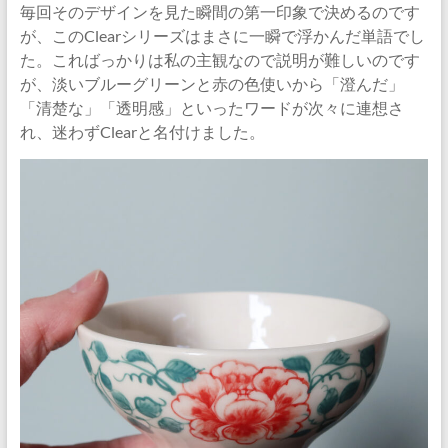
イ
毎回そのデザインを見た瞬間の第一印象で決めるのです
ト
が、このClearシリーズはまさに一瞬で浮かんだ単語でし
『サ
た。こればっかりは私の主観なので説明が難しいのです
ラ
が、淡いブルーグリーンと赤の色使いから「澄んだ」
ヤ
「清楚な」「透明感」といったワードが次々に連想さ
シ
れ、迷わずClearと名付けました。
キ』
公
式
ブ
ロ
グ