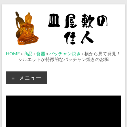
コ
ン
テ
ン
ツ
へ
ス
キ
ッ
皿
HOME
»
商品
»
食器
»
バッチャン焼き
»
横から見て発見！
プ
シルエットが特徴的なバッチャン焼きのお椀
屋
敷
メニュー
の
住
人
ベ
ト