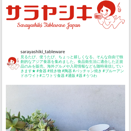
sarayashiki_tableware
見るたび、使うたび、ちょっと嬉しくなる。そんな自由で独
創的なアジア食器を集めました。食品衛生法に適合した正規
品のみを販売。海外グルメや入荷情報なども随時発信してい
きます★
#食器 #焼き物 #陶器 #バッチャン焼き #ブルーアン
ドホワイト#ニワトリ食器 #通販 #器 #うつわ