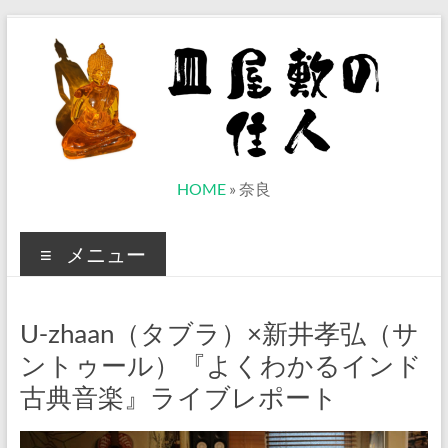
コ
ン
テ
ン
ツ
へ
ス
キ
ッ
皿
HOME
»
奈良
プ
屋
メニュー
敷
の
U-zhaan（タブラ）×新井孝弘（サ
住
ントゥール）『よくわかるインド
人
古典音楽』ライブレポート
ベ
ト