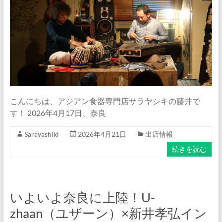
ナ
ム
食
器・
タ
イ
食
器・
こんにちは、アジアン食器専門店サラヤシキの藤井で
ア
す！ 2026年4月17日、奈良
ジ
ア
Sarayashiki
2026年4月21日
出店情報
ン
続きを読む
食
器
の
通
いよいよ奈良に上陸！U-
販
zhaan（ユザーン）×新井孝弘イン
サ