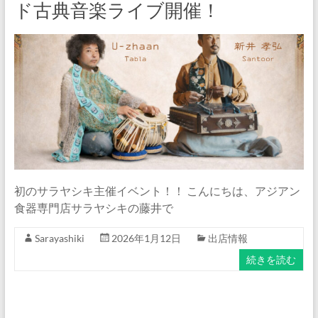
イ
ド古典音楽ライブ開催！
ト
『サ
ラ
ヤ
シ
キ』
公
式
ブ
ロ
初のサラヤシキ主催イベント！！ こんにちは、アジアン
グ
食器専門店サラヤシキの藤井で
Sarayashiki
2026年1月12日
出店情報
続きを読む