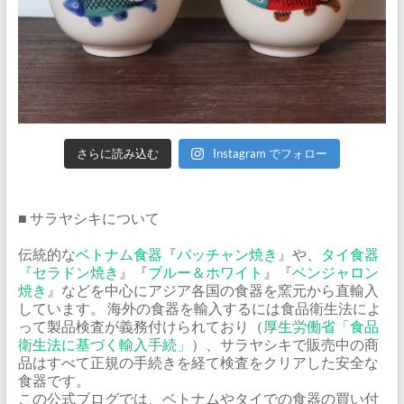
さらに読み込む
Instagram でフォロー
■ サラヤシキについて
伝統的な
ベトナム食器
『
バッチャン焼き
』や、
タイ食器
『
セラドン焼き
』『
ブルー＆ホワイト
』『
ベンジャロン
焼き
』などを中心にアジア各国の食器を窯元から直輸入
しています。 海外の食器を輸入するには食品衛生法によ
って製品検査が義務付けられており（
厚生労働省「食品
衛生法に基づく輸入手続」
）、サラヤシキで販売中の商
品はすべて正規の手続きを経て検査をクリアした安全な
食器です。
この公式ブログでは、ベトナムやタイでの食器の買い付