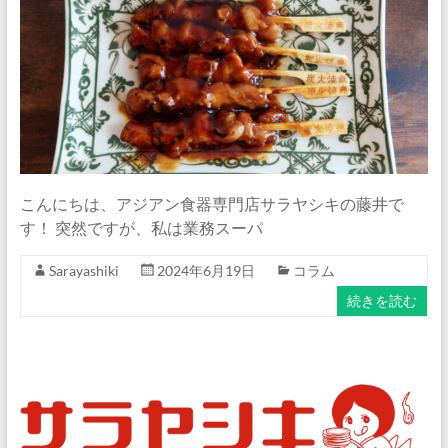
ナ
ム
食
器・
タ
イ
食
器・
こんにちは、アジアン食器専門店サラヤシキの藤井で
ア
す！ 突然ですが、私は業務スーパ
ジ
ア
Sarayashiki
2024年6月19日
コラム
ン
続きを読む
食
器
の
通
販
サ