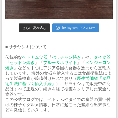
さらに読み込む
Instagram でフォロー
■ サラヤシキについて
伝統的な
ベトナム食器
『
バッチャン焼き
』や、
タイ食器
『
セラドン焼き
』『
ブルー＆ホワイト
』『
ベンジャロン
焼き
』などを中心にアジア各国の食器を窯元から直輸入
しています。 海外の食器を輸入するには食品衛生法によ
って製品検査が義務付けられており（
厚生労働省「食品
衛生法に基づく輸入手続」
）、サラヤシキで販売中の商
品はすべて正規の手続きを経て検査をクリアした安全な
食器です。
この公式ブログでは、ベトナムやタイでの食器の買い付
けの様子やグルメ情報、日常に起こった些細な出来事な
どを発信していきます。