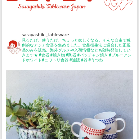
イ
ト
『サ
ラ
ヤ
sarayashiki_tableware
シ
見るたび、使うたび、ちょっと嬉しくなる。そんな自由で独
創的なアジア食器を集めました。食品衛生法に適合した正規
キ』
品のみを販売。海外グルメや入荷情報なども随時発信してい
公
きます★
#食器 #焼き物 #陶器 #バッチャン焼き #ブルーアン
ドホワイト#ニワトリ食器 #通販 #器 #うつわ
式
ブ
ロ
グ