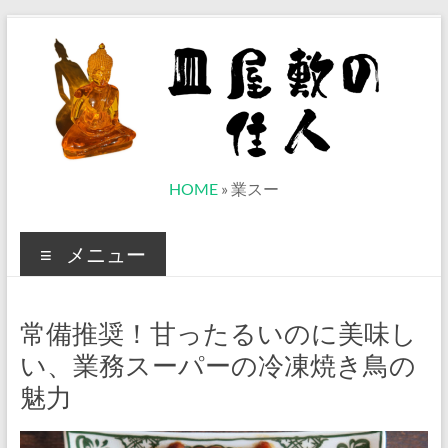
コ
ン
テ
ン
ツ
へ
ス
キ
ッ
皿
HOME
»
業スー
プ
屋
メニュー
敷
の
常備推奨！甘ったるいのに美味し
住
い、業務スーパーの冷凍焼き鳥の
人
魅力
ベ
ト