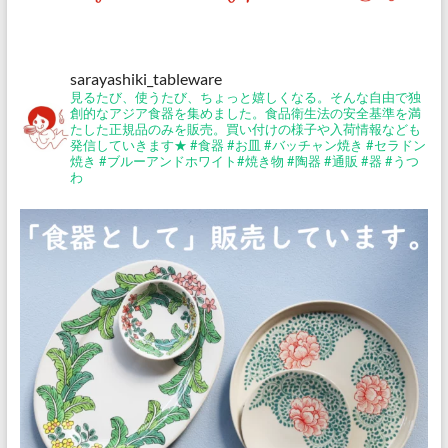
イ
ト
『サ
sarayashiki_tableware
ラ
見るたび、使うたび、ちょっと嬉しくなる。そんな自由で独
ヤ
創的なアジア食器を集めました。食品衛生法の安全基準を満
シ
たした正規品のみを販売。買い付けの様子や入荷情報なども
発信していきます★
#食器 #お皿 #バッチャン焼き #セラドン
キ』
焼き #ブルーアンドホワイト#焼き物 #陶器 #通販 #器 #うつ
公
わ
式
ブ
ロ
グ