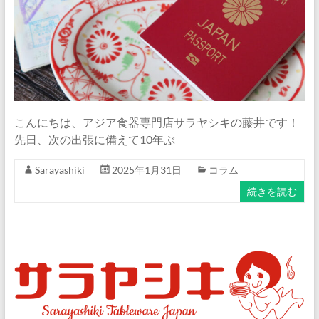
ナ
ム
食
器・
タ
イ
食
こんにちは、アジア食器専門店サラヤシキの藤井です！
器・
先日、次の出張に備えて10年ぶ
ア
ジ
Sarayashiki
2025年1月31日
コラム
ア
続きを読む
ン
食
器
の
通
販
サ