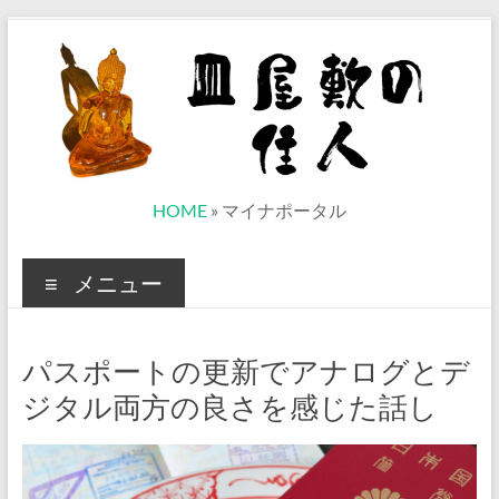
コ
ン
テ
ン
ツ
へ
ス
キ
ッ
皿
HOME
»
マイナポータル
プ
屋
メニュー
敷
の
パスポートの更新でアナログとデ
住
ジタル両方の良さを感じた話し
人
ベ
ト