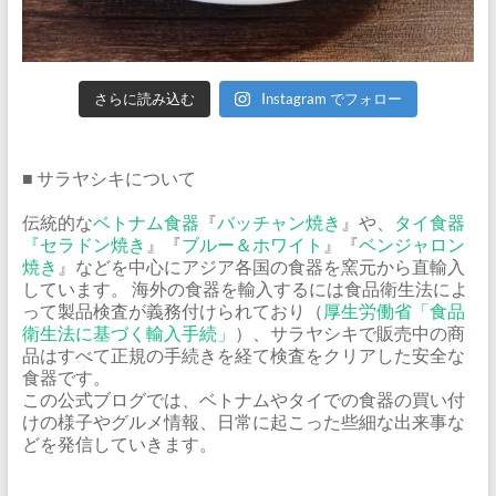
さらに読み込む
Instagram でフォロー
■ サラヤシキについて
伝統的な
ベトナム食器
『
バッチャン焼き
』や、
タイ食器
『
セラドン焼き
』『
ブルー＆ホワイト
』『
ベンジャロン
焼き
』などを中心にアジア各国の食器を窯元から直輸入
しています。 海外の食器を輸入するには食品衛生法によ
って製品検査が義務付けられており（
厚生労働省「食品
衛生法に基づく輸入手続」
）、サラヤシキで販売中の商
品はすべて正規の手続きを経て検査をクリアした安全な
食器です。
この公式ブログでは、ベトナムやタイでの食器の買い付
けの様子やグルメ情報、日常に起こった些細な出来事な
どを発信していきます。