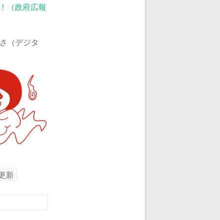
に！（政府広報
さ（デジタ
更新