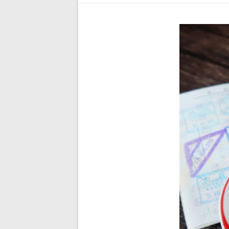
イ
食
器・
ア
ジ
ア
ン
食
器
の
通
販
サ
イ
ト
『サ
ラ
ヤ