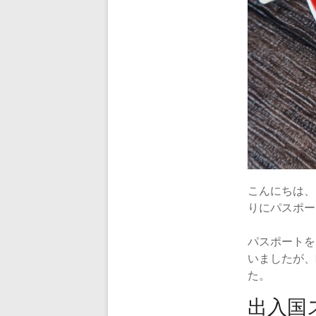
シ
キ』
公
式
ブ
ロ
グ
こんにちは、
りにパスポー
パスポートを
いましたが、
た。
出入国