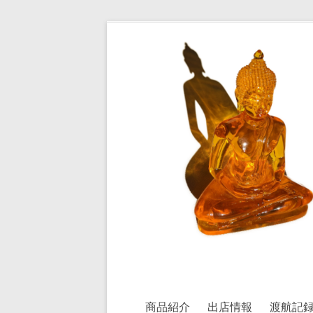
コ
ン
皿
テ
ン
屋
ツ
へ
敷
ス
の
キ
ッ
住
プ
人
ベ
ト
ナ
ム
食
器・
商品紹介
出店情報
渡航記
タ