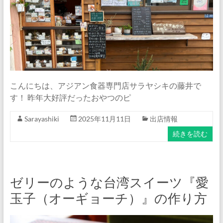
ナ
ム
食
器・
タ
イ
食
こんにちは、アジアン食器専門店サラヤシキの藤井で
器・
す！ 昨年大好評だったおやつのピ
ア
ジ
Sarayashiki
2025年11月11日
出店情報
ア
続きを読む
ン
食
器
の
ゼリーのような台湾スイーツ『愛
通
玉子（オーギョーチ）』の作り方
販
サ