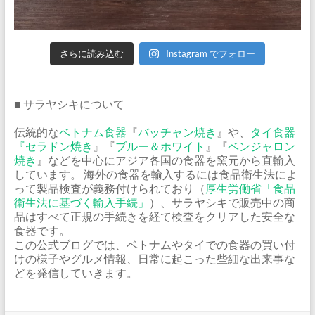
さらに読み込む
Instagram でフォロー
■ サラヤシキについて
伝統的な
ベトナム食器
『
バッチャン焼き
』や、
タイ食器
『
セラドン焼き
』『
ブルー＆ホワイト
』『
ベンジャロン
焼き
』などを中心にアジア各国の食器を窯元から直輸入
しています。 海外の食器を輸入するには食品衛生法によ
って製品検査が義務付けられており（
厚生労働省「食品
衛生法に基づく輸入手続」
）、サラヤシキで販売中の商
品はすべて正規の手続きを経て検査をクリアした安全な
食器です。
この公式ブログでは、ベトナムやタイでの食器の買い付
けの様子やグルメ情報、日常に起こった些細な出来事な
どを発信していきます。