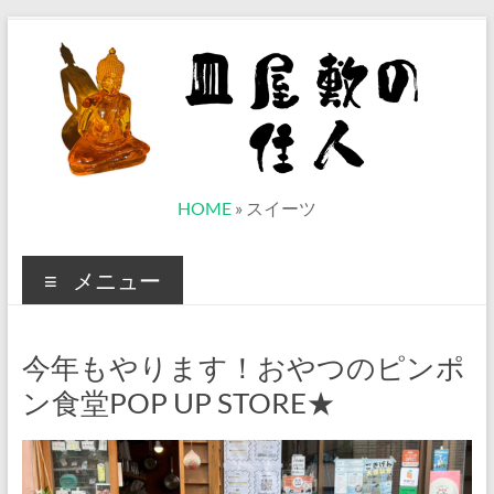
コ
ン
テ
ン
ツ
へ
ス
キ
ッ
皿
HOME
»
スイーツ
プ
屋
メニュー
敷
の
今年もやります！おやつのピンポ
住
ン食堂POP UP STORE★
人
ベ
ト