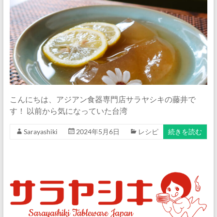
イ
ト
『サ
ラ
ヤ
シ
キ』
公
式
こんにちは、アジアン食器専門店サラヤシキの藤井で
ブ
す！ 以前から気になっていた台湾
ロ
グ
Sarayashiki
2024年5月6日
レシピ
続きを読む