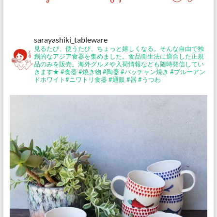
sarayashiki_tableware
見るたび、使うたび、ちょっと嬉しくなる。そんな自由で独
創的なアジア食器を集めました。食品衛生法に適合した正規
品のみを販売。海外グルメや入荷情報なども随時発信してい
きます★
#食器 #焼き物 #陶器 #バッチャン焼き #ブルーアン
ドホワイト#ニワトリ食器 #通販 #器 #うつわ