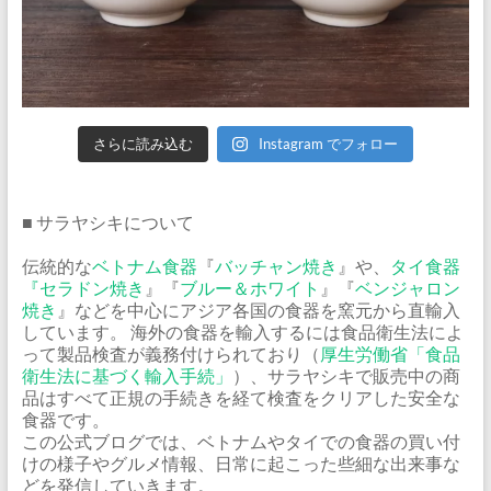
さらに読み込む
Instagram でフォロー
■ サラヤシキについて
伝統的な
ベトナム食器
『
バッチャン焼き
』や、
タイ食器
『
セラドン焼き
』『
ブルー＆ホワイト
』『
ベンジャロン
焼き
』などを中心にアジア各国の食器を窯元から直輸入
しています。 海外の食器を輸入するには食品衛生法によ
って製品検査が義務付けられており（
厚生労働省「食品
衛生法に基づく輸入手続」
）、サラヤシキで販売中の商
品はすべて正規の手続きを経て検査をクリアした安全な
食器です。
この公式ブログでは、ベトナムやタイでの食器の買い付
けの様子やグルメ情報、日常に起こった些細な出来事な
どを発信していきます。