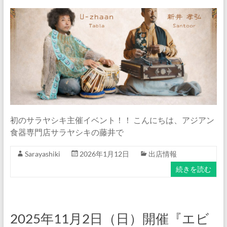
イ
ト
『サ
ラ
ヤ
シ
キ』
公
式
ブ
初のサラヤシキ主催イベント！！ こんにちは、アジアン
ロ
食器専門店サラヤシキの藤井で
グ
Sarayashiki
2026年1月12日
出店情報
続きを読む
2025年11月2日（日）開催『エビ