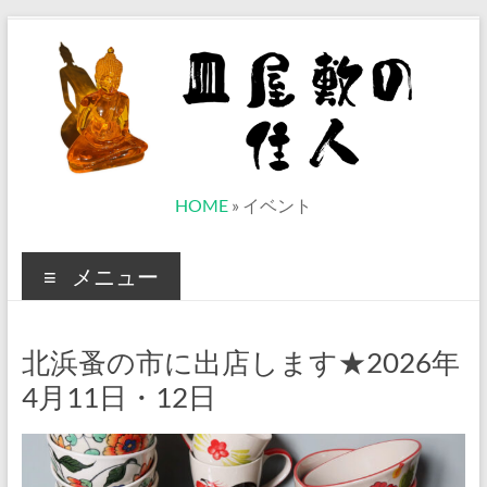
コ
ン
テ
ン
ツ
へ
ス
キ
ッ
皿
HOME
»
イベント
プ
屋
メニュー
敷
の
北浜蚤の市に出店します★2026年
住
4月11日・12日
人
ベ
ト