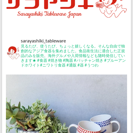
sarayashiki_tableware
見るたび、使うたび、ちょっと嬉しくなる。そんな自由で独
創的なアジア食器を集めました。食品衛生法に適合した正規
品のみを販売。海外グルメや入荷情報なども随時発信してい
きます★
#食器 #焼き物 #陶器 #バッチャン焼き #ブルーアン
ドホワイト#ニワトリ食器 #通販 #器 #うつわ