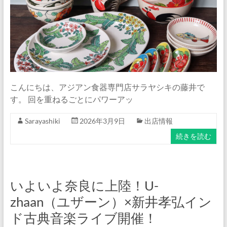
ナ
ム
食
器・
タ
イ
食
こんにちは、アジアン食器専門店サラヤシキの藤井で
器・
す。 回を重ねるごとにパワーアッ
ア
ジ
Sarayashiki
2026年3月9日
出店情報
ア
続きを読む
ン
食
器
の
いよいよ奈良に上陸！U-
通
zhaan（ユザーン）×新井孝弘イン
販
ド古典音楽ライブ開催！
サ