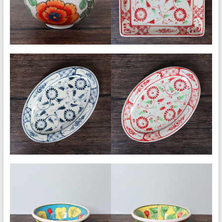
イ
ト
『サ
ラ
ヤ
シ
キ』
公
式
ブ
ロ
グ