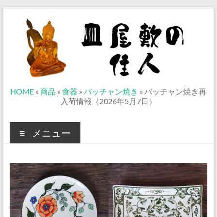
コ
ン
テ
ン
ツ
へ
ス
キ
ッ
皿
HOME
»
商品
»
食器
»
バッチャン焼き
»
バッチャン焼き再
プ
入荷情報（2026年5月7日）
屋
敷
メニュー
の
住
人
ベ
ト