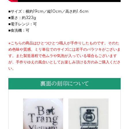
■サイズ：横約19cm／縦10cm／高さ約1.6cm
■重さ：約323g
■電子レンジ：可
■食洗機：可
※こちらの商品はひとつひとつ職人が手作りしたものです。そのた
め色味や質感、ミリ単位でのサイズには若干のバラツキがございま
す。また製造過程で色ムラや気泡が入っている場合もございます
が、手作りゆえの風合いとしてお楽しみ頂ける方のみご購入くださ
い。