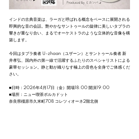
インドの古典音楽は、ラーガと呼ばれる概念をベースに展開される
即興的な音の会話。艶やかなサントゥールの旋律に美しいタブラの
響きが重なり合い、まるでオーケストラのような立体的な音像を構
築します。
今回はタブラ奏者 U-zhaan（ユザーン）とサントゥール奏者 新
井孝弘、国内外の第一線で活躍するふたりのスペシャリストによる
豪華セッション。静と動が織りなす極上の音色を全身でご体感くだ
さい。
■日時：2026年4月17日（金）開場18:00 開演19:00
■場所：ニュー喫茶ポルカドット
奈良県橿原市久米町708 コレツィオーネ2階北側