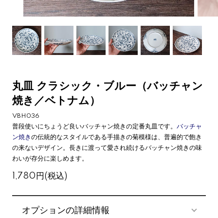
丸皿 クラシック・ブルー（バッチャン
焼き／ベトナム）
VBH036
普段使いにちょうど良いバッチャン焼きの定番丸皿です。
バッチャ
ン焼き
の伝統的なスタイルである手描きの菊模様は、普遍的で飽き
の来ないデザイン。長きに渡って愛され続けるバッチャン焼きの味
わいが存分に楽しめます。
1,780円(税込)
オプションの詳細情報