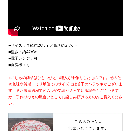
■サイズ：直径約20cm／高さ約2.7cm
■重さ：約406g
■電子レンジ：可
■食洗機：可
※こちらの商品はひとつひとつ職人が手作りしたものです。そのた
め色味や質感、ミリ単位でのサイズには若干のバラツキがございま
す。また製造過程で色ムラや気泡が入っている場合もございます
が、手作りゆえの風合いとしてお楽しみ頂ける方のみご購入くださ
い。