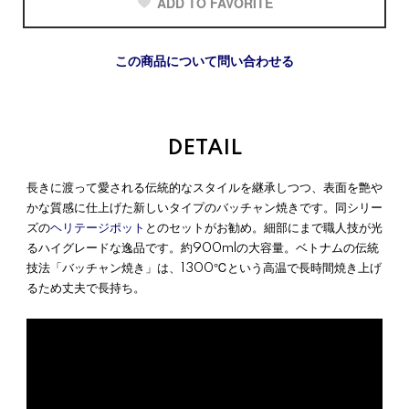
ADD TO FAVORITE
この商品について問い合わせる
DETAIL
長きに渡って愛される伝統的なスタイルを継承しつつ、表面を艶や
かな質感に仕上げた新しいタイプのバッチャン焼きです。同シリー
ズの
ヘリテージポット
とのセットがお勧め。細部にまで職人技が光
るハイグレードな逸品です。約900mlの大容量。ベトナムの伝統
技法「バッチャン焼き」は、1300℃という高温で長時間焼き上げ
るため丈夫で長持ち。