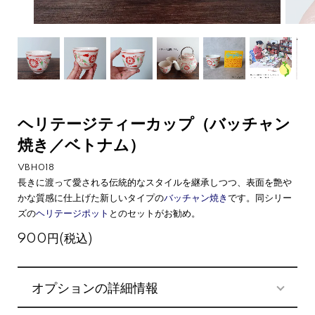
ヘリテージティーカップ（バッチャン
焼き／ベトナム）
VBH018
長きに渡って愛される伝統的なスタイルを継承しつつ、表面を艶や
かな質感に仕上げた新しいタイプの
バッチャン焼き
です。同シリー
ズの
ヘリテージポット
とのセットがお勧め。
900円(税込)
オプションの詳細情報