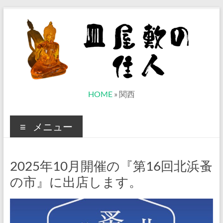
コ
ン
テ
ン
ツ
へ
ス
キ
ッ
皿
HOME
»
関西
プ
屋
メニュー
敷
の
2025年10月開催の『第16回北浜蚤
住
の市』に出店します。
人
ベ
ト