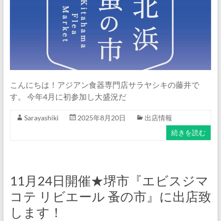
ナ
ム
食
器・
タ
イ
食
こんにちは！アジアン食器専門店サラヤシキの藤井で
器・
す。 今年4月に初参加し大盛況だ
ア
ジ
Sarayashiki
2025年8月20日
出店情報
ア
続きを読む
ン
食
器
の
11月24日開催★堺市『エビスジマ
通
コテ リビエール 蚤の市』に出店致
販
します！
サ