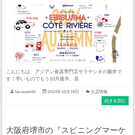
イ
ト
『サ
ラ
ヤ
シ
キ』
公
式
ブ
こんにちは、アジアン食器専門店サラヤシキの藤井で
ロ
す！早いものでもう10月後半。長
グ
Sarayashiki
2024年10月18日
出店情報
続きを読む
大阪府堺市の『スピニングマーケ