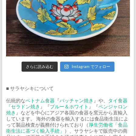
さらに読み込む
Instagram でフォロー
■ サラヤシキについて
伝統的な
ベトナム食器
『
バッチャン焼き
』や、
タイ食器
『
セラドン焼き
』『
ブルー＆ホワイト
』『
ベンジャロン
焼き
』などを中心にアジア各国の食器を窯元から直輸入
しています。 海外の食器を輸入するには食品衛生法によ
って製品検査が義務付けられており（
厚生労働省「食品
衛生法に基づく輸入手続」
）、サラヤシキで販売中の商