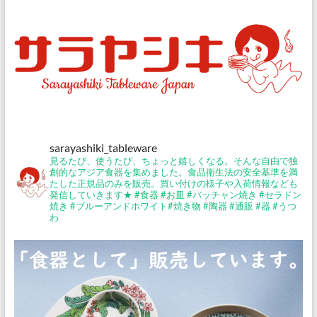
sarayashiki_tableware
見るたび、使うたび、ちょっと嬉しくなる。そんな自由で独
創的なアジア食器を集めました。食品衛生法の安全基準を満
たした正規品のみを販売。買い付けの様子や入荷情報なども
発信していきます★
#食器 #お皿 #バッチャン焼き #セラドン
焼き #ブルーアンドホワイト#焼き物 #陶器 #通販 #器 #うつ
わ