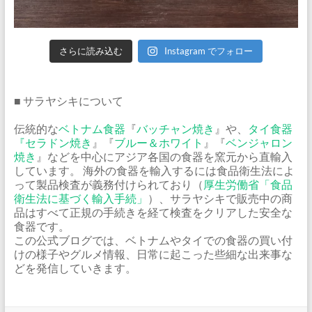
さらに読み込む
Instagram でフォロー
■ サラヤシキについて
伝統的な
ベトナム食器
『
バッチャン焼き
』や、
タイ食器
『
セラドン焼き
』『
ブルー＆ホワイト
』『
ベンジャロン
焼き
』などを中心にアジア各国の食器を窯元から直輸入
しています。 海外の食器を輸入するには食品衛生法によ
って製品検査が義務付けられており（
厚生労働省「食品
衛生法に基づく輸入手続」
）、サラヤシキで販売中の商
品はすべて正規の手続きを経て検査をクリアした安全な
食器です。
この公式ブログでは、ベトナムやタイでの食器の買い付
けの様子やグルメ情報、日常に起こった些細な出来事な
どを発信していきます。