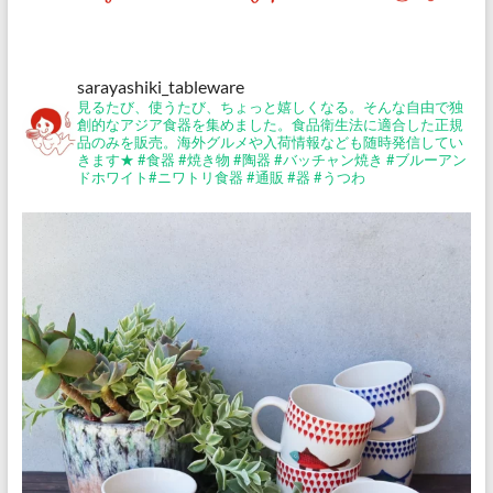
イ
ト
『サ
sarayashiki_tableware
ラ
見るたび、使うたび、ちょっと嬉しくなる。そんな自由で独
ヤ
創的なアジア食器を集めました。食品衛生法に適合した正規
シ
品のみを販売。海外グルメや入荷情報なども随時発信してい
きます★
#食器 #焼き物 #陶器 #バッチャン焼き #ブルーアン
キ』
ドホワイト#ニワトリ食器 #通販 #器 #うつわ
公
式
ブ
ロ
グ