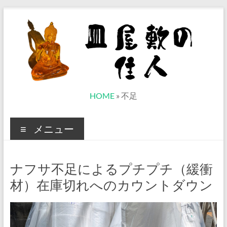
コ
ン
テ
ン
ツ
へ
ス
キ
ッ
皿
HOME
»
不足
プ
屋
メニュー
敷
の
ナフサ不足によるプチプチ（緩衝
住
材）在庫切れへのカウントダウン
人
ベ
ト