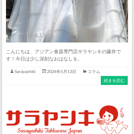
ナ
ム
食
器・
タ
イ
食
こんにちは、アジアン食器専門店サラヤシキの藤井で
器・
す！今日は少し深刻なおはなしを。
ア
ジ
Sarayashiki
2026年5月13日
コラム
ア
続きを読む
ン
食
器
の
通
販
サ