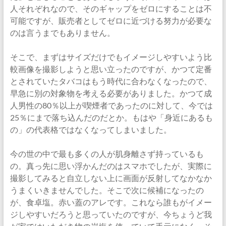
イ
人それぞれなので、そのギャップをゼロにすることは不
ト
可能ですが、販売者としてゼロに近づける努力が必要な
『サ
のは言うまでもありません。
ラ
ヤ
そこで、まずはサイズだけでもイメージしやすいよう比
シ
較画像を撮影しようと思い立ったのですが、かつて定番
キ』
とされていたタバコはもう時代に合わなくなったので、
公
早急に別の対象物を考える必要がありました。かつて成
式
人男性の80％以上が喫煙者であったのに対して、今では
ブ
25％にまで落ち込んだのだとか。もはや「身近にあるも
ロ
の」の代表格ではなくなってしまいました。
グ
今の世の中で最も多くの人が肌身離さず持っているも
の。真っ先に思い浮かんだのはスマホでしたが、実際に
撮影してみると自立しない上に画面が反射してなかなか
うまくいきませんでした。そこで次に候補になったの
が、食卓塩。赤い蓋のアレです。これなら誰もがイメー
ジしやすいだろうと思っていたのですが、今ちょうど我