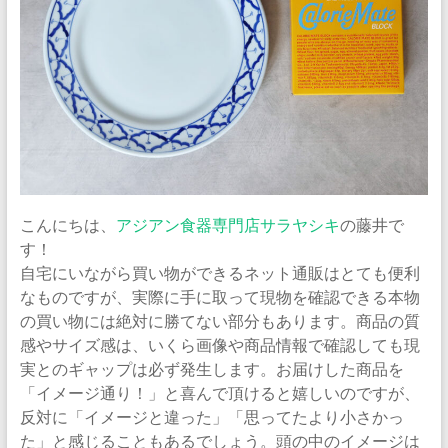
ナ
ム
食
器・
タ
イ
食
器・
ア
こんにちは、
アジアン食器専門店サラヤシキ
の藤井で
ジ
す！
ア
自宅にいながら買い物ができるネット通販はとても便利
ン
なものですが、実際に手に取って現物を確認できる本物
食
の買い物には絶対に勝てない部分もあります。商品の質
器
感やサイズ感は、いくら画像や商品情報で確認しても現
の
実とのギャップは必ず発生します。お届けした商品を
通
「イメージ通り！」と喜んで頂けると嬉しいのですが、
販
反対に「イメージと違った」「思ってたより小さかっ
サ
た」と感じることもあるでしょう。頭の中のイメージは