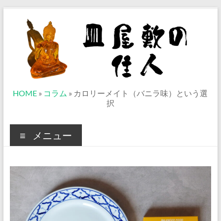
コ
ン
テ
ン
ツ
へ
ス
キ
ッ
皿
HOME
»
コラム
»
カロリーメイト（バニラ味）という選
プ
択
屋
敷
メニュー
の
住
人
ベ
ト