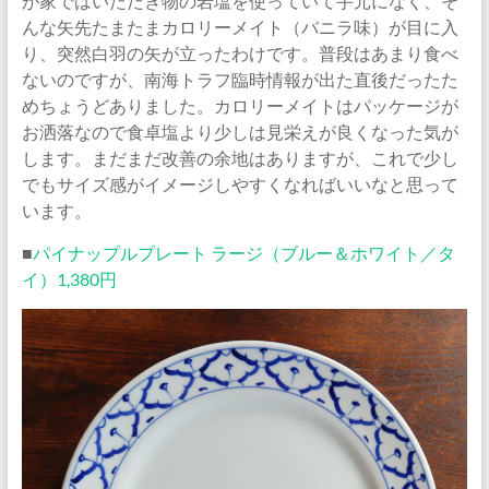
が家ではいただき物の岩塩を使っていて手元になく、そ
んな矢先たまたまカロリーメイト（バニラ味）が目に入
り、突然白羽の矢が立ったわけです。普段はあまり食べ
ないのですが、南海トラフ臨時情報が出た直後だったた
めちょうどありました。カロリーメイトはパッケージが
お洒落なので食卓塩より少しは見栄えが良くなった気が
します。まだまだ改善の余地はありますが、これで少し
でもサイズ感がイメージしやすくなればいいなと思って
います。
■
パイナップルプレート ラージ（ブルー＆ホワイト／タ
イ）1,380円